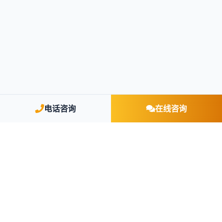
电话咨询
在线咨询
TCSP 持牌机构
教育部留学资质认证
欧盟移民律师团队
累计服务企业 5000+
身份获批率 92%
留学申请成功案例 3000+