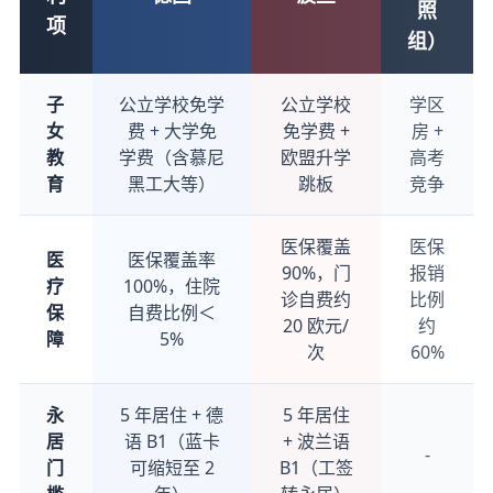
照
项
组）
子
公立学校免学
公立学校
学区
女
费 + 大学免
免学费 +
房 +
教
学费（含慕尼
欧盟升学
高考
育
黑工大等）
跳板
竞争
医保覆盖
医保
医
医保覆盖率
90%，门
报销
疗
100%，住院
诊自费约
比例
保
自费比例＜
20 欧元/
约
障
5%
次
60%
永
5 年居住 + 德
5 年居住
居
语 B1（蓝卡
+ 波兰语
-
门
可缩短至 2
B1（工签